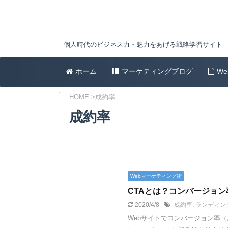
個人時代のビジネス力・魅力をあげる戦略学習サイト
ホーム
マーケティングブログ
W
HOME
>
成約率
成約率
Webマーケティング術
CTAとは？コンバージョン
2020/4/8
成約率
,
ランディン
Webサイトでコンバージョン率