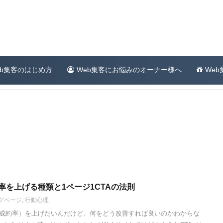
eb集客のはじめ方
Web集客にお悩みのオーナー様へ
We
率を上げる種類と1ページ1CTAの法則
グページ
,
行動心理
（成約率）を上げたいんだけど、何をどう改善すれば良いのかわからな