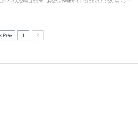
んか？ そんな時にはまず、あなたのWebサイトではどのようなCTA（シー・
« Prev
1
2