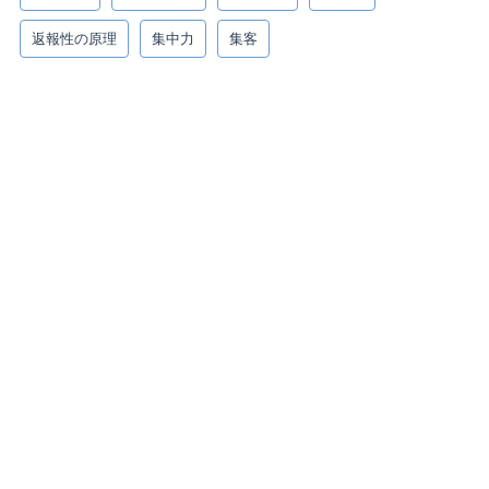
返報性の原理
集中力
集客