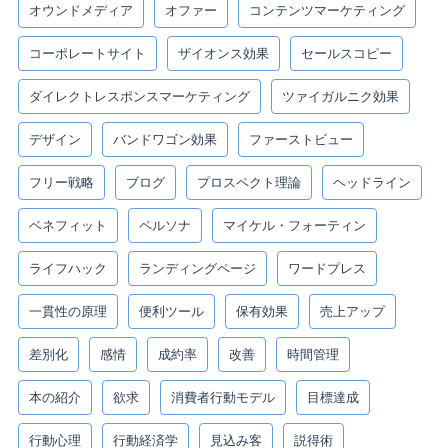
オウンドメディア
オファー
コンテンツマーケティング
コーポレートサイト
ザイオンス効果
セールスコピー
ダイレクトレスポンスマーケティング
ツァイガルニク効果
デザイン
バンドワゴン効果
ファーストビュー
フリー戦略
ブログ
プロスペクト理論
ヘッドライン
ベネフィット
ペルソナ
マイケル・フォーティン
ライフハック
ランディングページ
ワードプレス
一貫性の原理
便利ツール
保有効果
売上アップ
差別化
感情
成約率
改善
時間管理
本の紹介
欲求
消費者行動モデル
目標達成
行動心理
行動経済学
見込み客
説得術