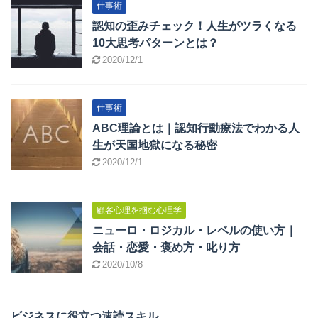
仕事術
認知の歪みチェック！人生がツラくなる
10大思考パターンとは？
2020/12/1
仕事術
ABC理論とは｜認知行動療法でわかる人
生が天国地獄になる秘密
2020/12/1
顧客心理を掴む心理学
ニューロ・ロジカル・レベルの使い方｜
会話・恋愛・褒め方・叱り方
2020/10/8
ビジネスに役立つ速読スキル