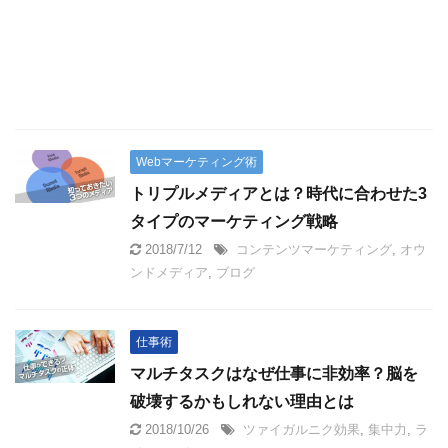
Webマーケティング術
トリプルメディアとは？時代に合わせた3
タイプのマーケティング戦略
2018/7/12
コンテンツマーケティング
,
オウ
ンドメディア
,
ブログ
仕事術
マルチタスクはなぜ仕事に非効率？脳を
破壊するかもしれない理由とは
2018/10/26
ツァイガルニク効果
,
集中力
,
ラ