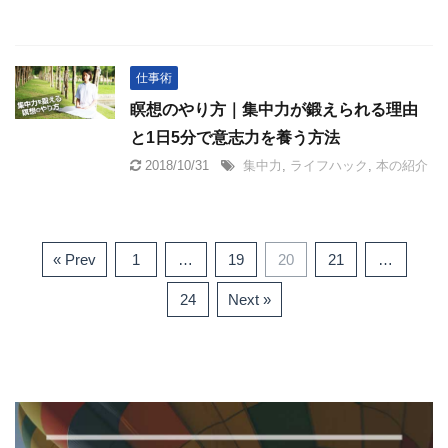
仕事術
瞑想のやり方｜集中力が鍛えられる理由
と1日5分で意志力を養う方法
2018/10/31
集中力
,
ライフハック
,
本の紹介
« Prev
1
…
19
20
21
…
24
Next »