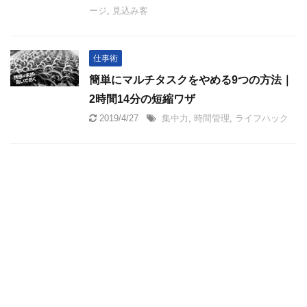
ージ
,
見込み客
仕事術
簡単にマルチタスクをやめる9つの方法｜
2時間14分の短縮ワザ
2019/4/27
集中力
,
時間管理
,
ライフハック